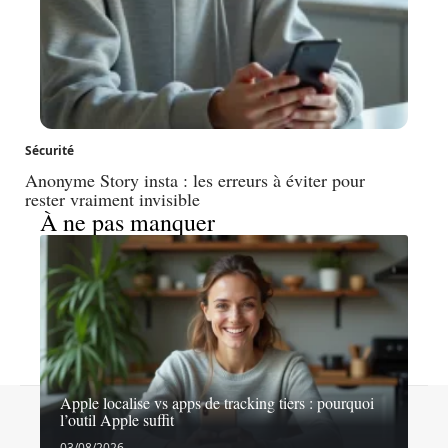
Sécurité
Anonyme Story insta : les erreurs à éviter pour
rester vraiment invisible
À ne pas manquer
Apple localise vs apps de tracking tiers : pourquoi
Contact
Mentions légales
Sitemap
l’outil Apple suffit
© 2026 | agence-web-marketing.fr
03/08/2026