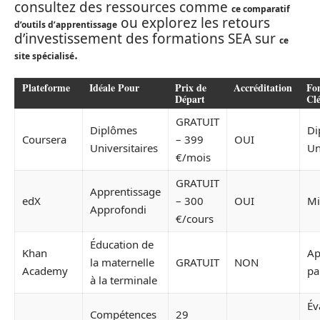
consultez des ressources comme
ce comparatif
ou explorez les retours
d’outils d’apprentissage
d’investissement des formations SEA sur
ce
.
site spécialisé
Plateforme
Idéale Pour
Prix de
Accréditation
Fon
Départ
Cl
GRATUIT
Diplômes
Di
Coursera
– 399
OUI
Universitaires
Un
€/mois
GRATUIT
Apprentissage
edX
– 300
OUI
Mi
Approfondi
€/cours
Éducation de
Khan
Ap
la maternelle
GRATUIT
NON
Academy
pa
à la terminale
Év
Compétences
29