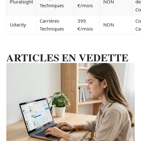
Pluralsight
NON
de
Techniques
€/mois
Co
Carrières
399
Co
Udacity
NON
Techniques
€/mois
Ca
ARTICLES EN VEDETTE