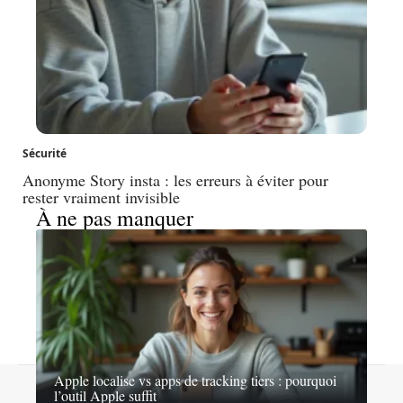
Sécurité
Anonyme Story insta : les erreurs à éviter pour
rester vraiment invisible
À ne pas manquer
Apple localise vs apps de tracking tiers : pourquoi
Contact
Mentions légales
Sitemap
l’outil Apple suffit