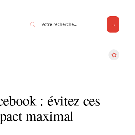
Web
book : évitez ces
mpact maximal