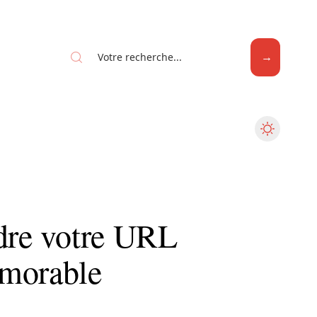
Web
ndre votre URL
émorable