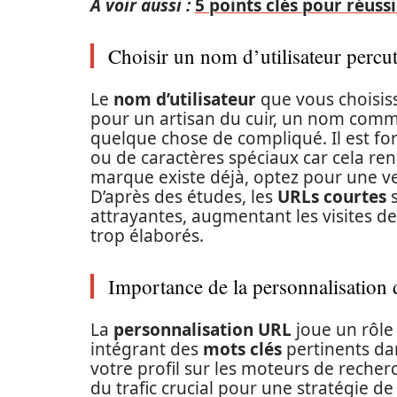
A voir aussi :
5 points clés pour réus
Choisir un nom d’utilisateur percu
Le
nom d’utilisateur
que vous choisiss
pour un artisan du cuir, un nom comm
quelque chose de compliqué. Il est fort
ou de caractères spéciaux car cela r
marque existe déjà, optez pour une ve
D’après des études, les
URLs courtes
s
attrayantes, augmentant les visites 
trop élaborés.
Importance de la personnalisation
La
personnalisation URL
joue un rôle 
intégrant des
mots clés
pertinents dan
votre profil sur les moteurs de reche
du trafic crucial pour une stratégie d