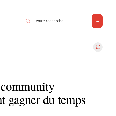
Web
n community
t gagner du temps