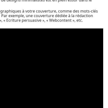
t de designs minimalistes est en plein essor dans le
 graphiques à votre couverture, comme des mots-clés
 Par exemple, une couverture dédiée à la rédaction
, « Ecriture persuasive », « Webcontent », etc.