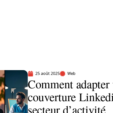
formatique
Marketing
Sécurité
SEO
25 août 2025
Web
Comment adapter v
couverture Linkedi
secteur d’activité