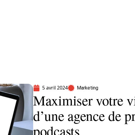
formatique
Marketing
Sécurité
SEO
5 avril 2024
Marketing
Maximiser votre vis
d’une agence de p
podcasts